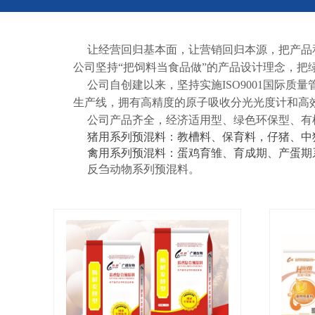
让经营回归
基本面
，让
营销
回归
本源
，把产品
公司坚持
“把饲料当食品做”的产品设计理念，
公司自创建以来，坚持实施
ISO9001国
生产线，拥有高精度的原子吸收分光光度计和高
公司产品齐全，经济适用型、绿色环保型、有
猪用系列预混料：
教槽料、保育料，仔猪、中
禽用系列预混料：
蛋鸡育雏、育成期、产蛋期
反刍动物系列预混料。