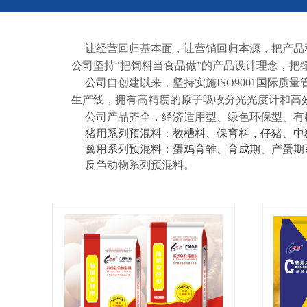
让经营回归
基本面
，让
营销
回归
本源
，把产品
公司坚持
“把饲料当食品做”的产品设计理念，
公司自创建以来，坚持实施
ISO9001国
生产线，拥有高精度的原子吸收分光光度计和高
公司产品齐全，经济适用型、绿色环保型、有
猪用系列预混料：
教槽料、保育料，仔猪、中
禽用系列预混料：
蛋鸡育雏、育成期、产蛋期
反刍动物系列预混料。